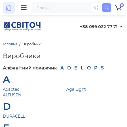
0
+38 099 022 77 71
Головна
Виробник
Виробники
Алфавітний покажчик
A
D
E
L
O
P
S
A
Adaptec
Aga Light
ALTUSEN
D
DURACELL