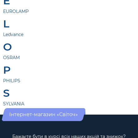
E
EUROLAMP
L
Ledvance
O
OSRAM
P
PHILIPS
S
SYLVANIA
Інтернет-магазин «Світоч»
Бажаєте бути в курсі всіх наших акцій та знижок?