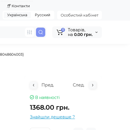
я
Контакти
Українська
Русский
Особистий кабінет
Tоварів,
0
на
0.00 грн.
928048604003)
Пред.
След.
В наявності
1368.00 грн.
Знайшли дешевше ?