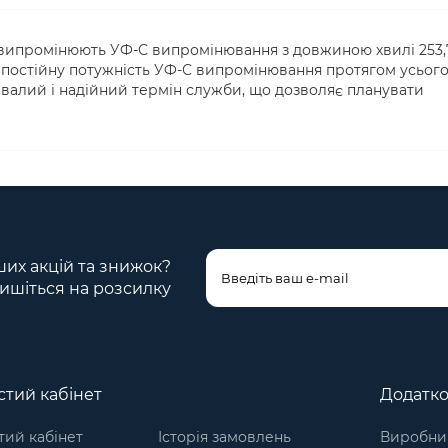
 випромінюють УФ-С випромінювання з довжиною хвилі 253,
 постійну потужність УФ-С випромінювання протягом усьог
ивалий і надійний термін служби, що дозволяє планувати
ших акцій та знижок?
ишіться на розсилку
тий кабінет
Додатк
ий кабінет
Історія замовлень
Виробни