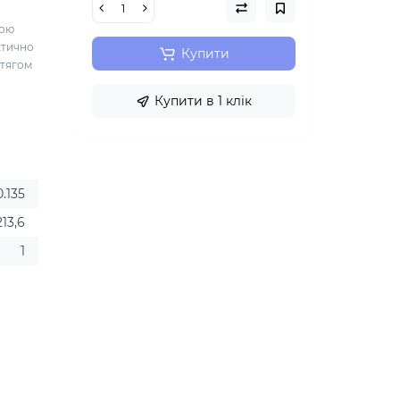
ною
ктично
Купити
отягом
Купити в 1 клік
0.135
213,6
1