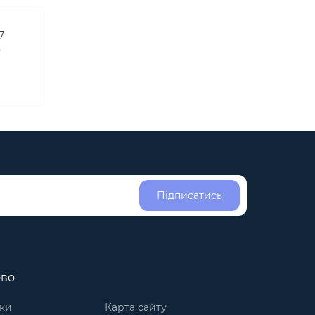
7
о
Підписатись
ово
ки
Карта сайту