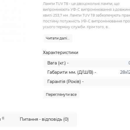
Лампи TUV T8 - це двоцокольні лампи, що
випромінюють УФ-С випромінювання з довжи
хвилі 253,7 нм. Лампи TUV T8 забезпечують пра
постійну потужність УФ-С випромінювання пр
усього терміну служби. Крім того, в...
Читати далі...
Характеристики
Вага (кг.) -
Габарити мм. (Д/Ш/В) -
28х1
Гарантія (Років) -
Переглянути все
0
и
Питання - відповідь (0)