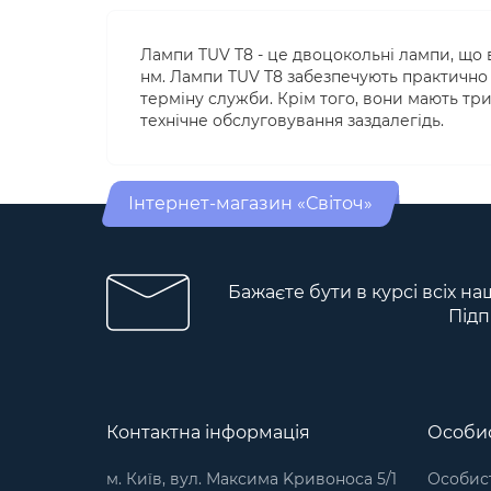
Лампи TUV T8 - це двоцокольні лампи, що
нм. Лампи TUV T8 забезпечують практично
терміну служби. Крім того, вони мають тр
технічне обслуговування заздалегідь.
Інтернет-магазин «Світоч»
Бажаєте бути в курсі всіх на
Підп
Контактна інформація
Особис
м. Київ, вул. Максима Kривоноса 5/1
Особист