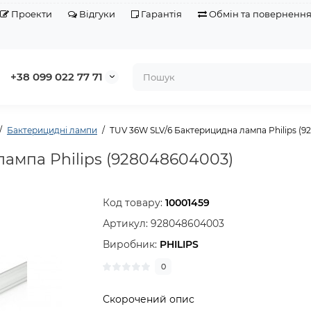
Проекти
Відгуки
Гарантія
Обмін та поверненн
+38 099 022 77 71
Бактерицидні лампи
TUV 36W SLV/6 Бактерицидна лампа Philips (
ампа Philips (928048604003)
Код товару:
10001459
Артикул:
928048604003
Виробник:
PHILIPS
0
Скорочений опис