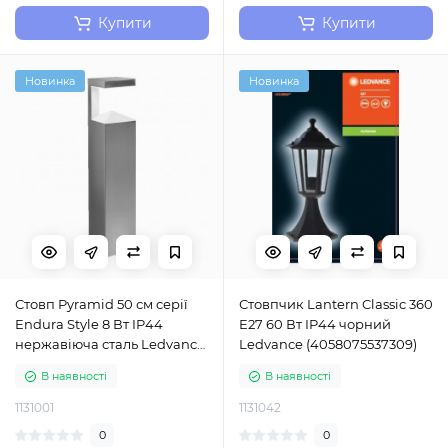
Купити
Купити
Новинка
Новинка
Стовп Pyramid 50 см серії
Стовпчик Lantern Classic 360
Endura Style 8 Вт IP44
E27 60 Вт IP44 чорний
нержавіюча сталь Ledvance
Ledvance (4058075537309)
(4058075477919)
В наявності
В наявності
1131001
1131042
0
0