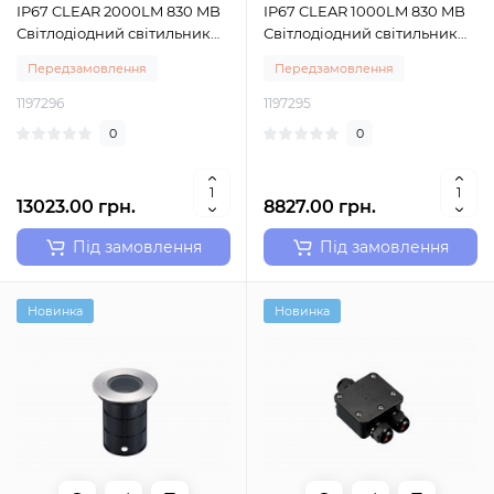
IP67 CLEAR 2000LM 830 MB
IP67 CLEAR 1000LM 830 MB
Світлодіодний світильник
Світлодіодний світильник
для встановлення в землю з
для встановлення в землю з
Передзамовлення
Передзамовлення
фіксованим світловим
фіксованим світловим
модулем Sylvania (0049044)
модулем Sylvania (0049042)
1197296
1197295
0
0
13023.00 грн.
8827.00 грн.
Під замовлення
Під замовлення
Новинка
Новинка