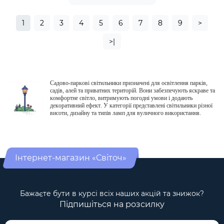
1
2
3
4
5
6
7
8
9
>
>|
Садово-паркові світильники призначені для освітлення парків,
садів, алей та приватних територій. Вони забезпечують яскраве та
комфортне світло, витримують погодні умови і додають
декоративний ефект. У категорії представлені світильники різної
висоти, дизайну та типів ламп для вуличного використання.
Інтернет-магазин «Світоч»
Бажаєте бути в курсі всіх наших акцій та знижок?
Підпишіться на розсилку