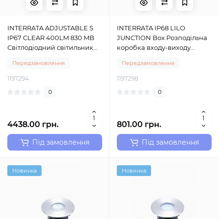
INTERRATA ADJUSTABLE S
INTERRATA IP68 LILO
IP67 CLEAR 400LM 830 MB
JUNCTION Box Розподільча
Світлодіодний світильник
коробка входу-виходу
для встановлення в землю з
Sylvania (0049052)
Передзамовлення
Передзамовлення
фіксованим світловим
модулем Sylvania (0049040)
1197294
1197298
0
0
4438.00 грн.
801.00 грн.
Під замовлення
Під замовлення
Новинка
Новинка