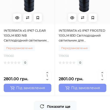
INTERRATA xS IP67 CLEAR
INTERRATA xS IP67 FROSTED
100LM 830 NB
100LM 830 Світлодіодний
Світлодіодний світильник
світильник для
для встановлення в землю з
встановлення в землю з
Передзамовлення
Передзамовлення
фіксованим світловим
фіксованим світловим
модулем Sylvania (0049038)
модулем Sylvania (0049036)
1119060
1119058
0
0
2801.00 грн.
2801.00 грн.
Під замовлення
Під замовлення
Показати ще