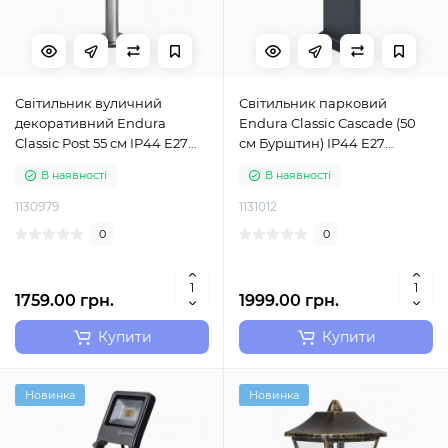
Світильник вуличний
Світильник парковий
декоративний Endura
Endura Classic Cascade (50
Classic Post 55 см IP44 E27
см Бурштин) IP44 E27
сталь Ledvance
темно-сірий Ledvance
В наявності
В наявності
(4058075206564)
(4058075554290)
1130979
1131012
0
0
1759.00 грн.
1999.00 грн.
Купити
Купити
Новинка
Новинка