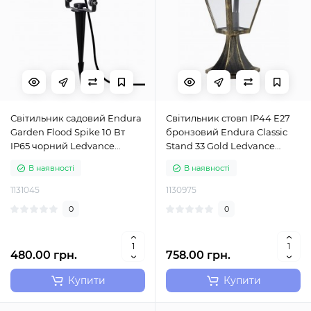
Світильник садовий Endura
Світильник стовп IP44 E27
Garden Flood Spike 10 Вт
бронзовий Endura Classic
IP65 чорний Ledvance
Stand 33 Gold Ledvance
(4058075206847)
(4058075206342)
В наявності
В наявності
1131045
1130975
0
0
480.00 грн.
758.00 грн.
Купити
Купити