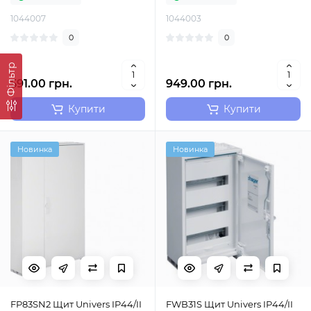
1044007
1044003
0
0
Фільтр
591.00 грн.
949.00 грн.
Купити
Купити
Новинка
Новинка
FP83SN2 Щит Univers IP44/II
FWB31S Щит Univers IP44/II