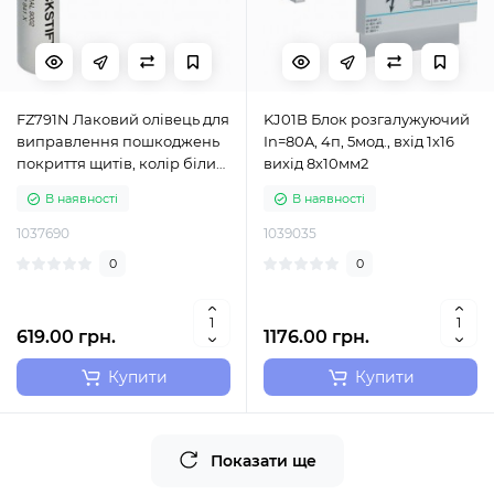
FZ791N Лаковий олівець для
KJ01B Блок розгалужуючий
виправлення пошкоджень
In=80A, 4п, 5мод., вхід 1х16
покриття щитів, колір білий
вихід 8х10мм2
RAL9010
В наявності
В наявності
1037690
1039035
0
0
619.00 грн.
1176.00 грн.
Купити
Купити
Показати ще