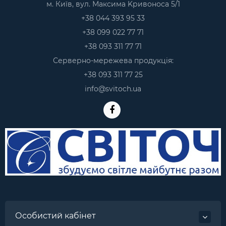
м. Київ, вул. Максима Kривоноса 5/1
+38 044 393 95 33
+38 099 022 77 71
+38 093 311 77 71
Серверно-мережева продукція:
+38 093 311 77 25
info@svitoch.ua
Особистий кабінет