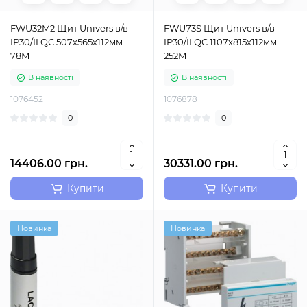
FWU32M2 Щит Univers в/в
FWU73S Щит Univers в/в
IP30/II QC 507х565х112мм
IP30/II QC 1107х815х112мм
78М
252M
В наявності
В наявності
1076452
1076878
0
0
14406.00 грн.
30331.00 грн.
Купити
Купити
Новинка
Новинка