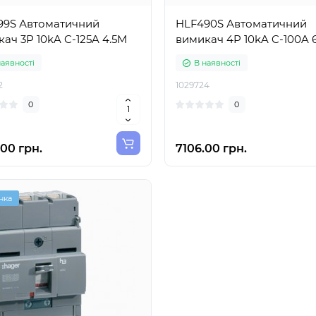
99S Автоматичний
HLF490S Автоматичний
ач 3P 10kA C-125A 4.5M
вимикач 4P 10kA C-100A 
наявності
В наявності
2
1029724
0
0
00 грн.
7106.00 грн.
нка