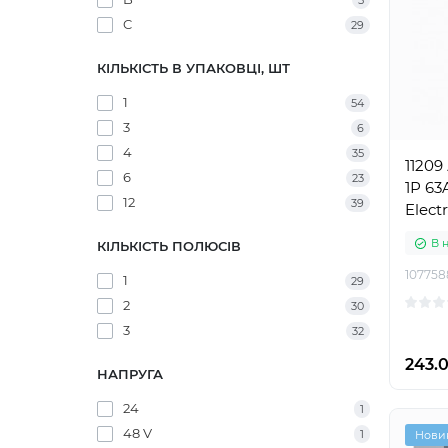
5
C
29
КІЛЬКІСТЬ В УПАКОВЦІ, ШТ
1
54
3
6
4
35
1120
6
23
1Р 63
12
39
Electr
В 
КІЛЬКІСТЬ ПОЛЮСІВ
107758
1
29
2
30
3
32
243.0
НАПРУГА
24
1
48 V
1
Нови