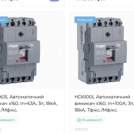
нка
Новинка
63L Автоматичний
HDA100L Автоматичний
ач x160, In=63А, 3п, 18kA,
вимикач x160, In=100А, 3п
./Мфікс.
18kA, Тфікс./Мфікс.
наявності
В наявності
4
1031559