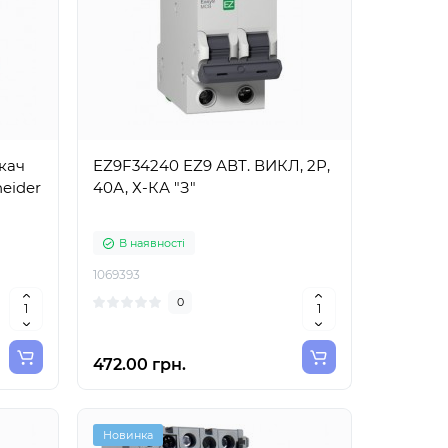
кач
EZ9F34240 EZ9 АВТ. ВИКЛ, 2Р,
neider
40А, Х-КА "З"
В наявності
1069393
0
472.00 грн.
Новинка