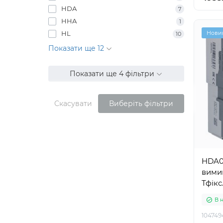
HDA
7
HHA
1
HL
Нови
10
Показати ще 12
Показати ще 4 фільтри
Скасувати
Виберіть фільтри
HDA0
вимик
Тфікс
В 
104749