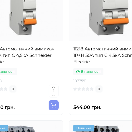
9 Автоматичний вимикач
11218 Автоматичний вими
A тип С 4,5кА Schneider
1Р+Н 50A тип С 4,5кА Sch
ic
Electric
наявності
В наявності
8
1077591
0
0
0 грн.
544.00 грн.
нка
Новинка