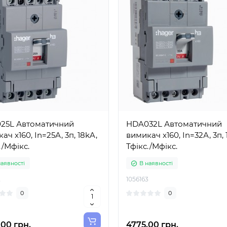
25L Автоматичний
HDA032L Автоматичний
ач x160, In=25А, 3п, 18kA,
вимикач x160, In=32А, 3п, 
./Мфікс.
Тфікс./Мфікс.
наявності
В наявності
2
1056163
0
0
00 грн.
4775.00 грн.