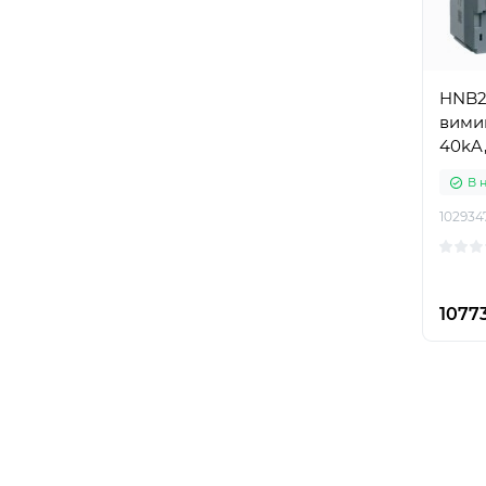
HNB2
вимик
40kA,
В 
102934
10773