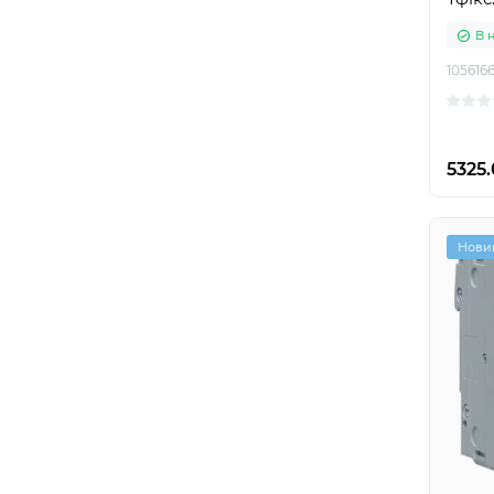
В 
105616
5325.
Нови