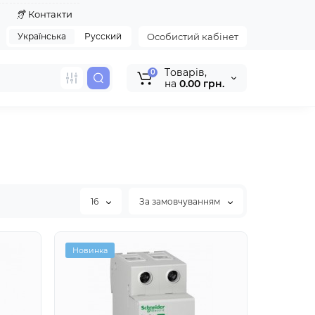
я
Контакти
Українська
Русский
Особистий кабінет
Tоварів,
0
на
0.00 грн.
16
За замовчуванням
Новинка