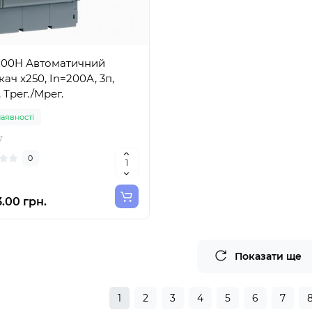
00H Автоматичний
ач x250, In=200А, 3п,
 Трег./Мрег.
наявності
7
0
.00 грн.
Показати ще
1
2
3
4
5
6
7