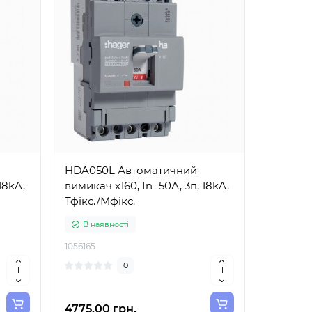
HDA050L Автоматичний
18kA,
вимикач x160, In=50А, 3п, 18kA,
Тфікс./Мфікс.
В наявності
1056165
0
4775.00 грн.