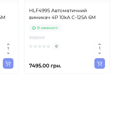
HLF499S Автоматичний
6M
вимикач 4P 10kA C-125A 6M
В наявності
1056049
0
7495.00 грн.