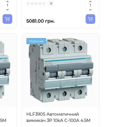
0
5081.00 грн.
Новинка
HLF390S Автоматичний
.5M
вимикач 3P 10kA C-100A 4.5M