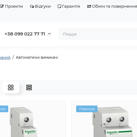
Проекти
Відгуки
Гарантія
Обмін та поверненн
+38 099 022 77 71
нання
Автоматичні вимикачі
нка
Новинка