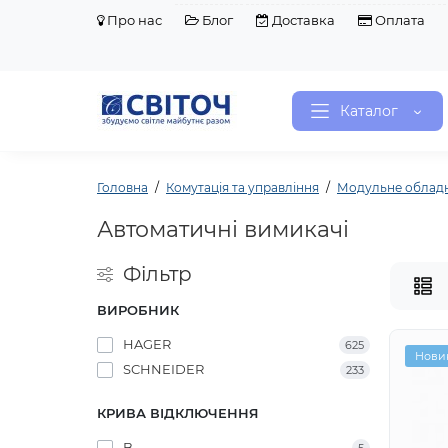
Про нас
Блог
Доставка
Оплата
Каталог
Головна
Комутація та управління
Модульне облад
Автоматичні вимикачі
Фільтр
ВИРОБНИК
HAGER
625
Нови
SCHNEIDER
233
КРИВА ВІДКЛЮЧЕННЯ
B