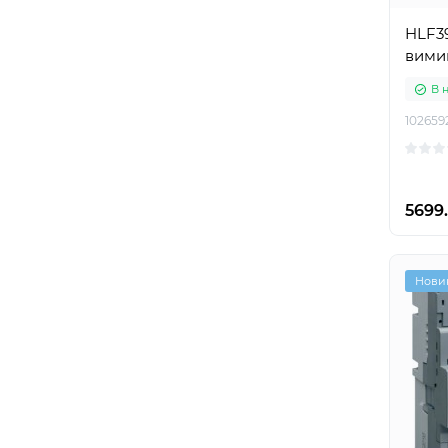
HLF3
вимик
В 
102659
5699.
Нови