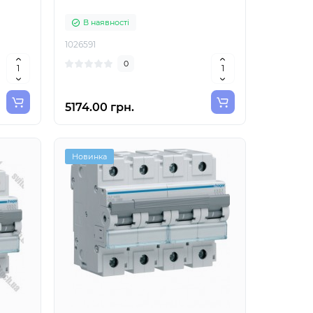
В наявності
1026591
0
5174.00 грн.
Новинка