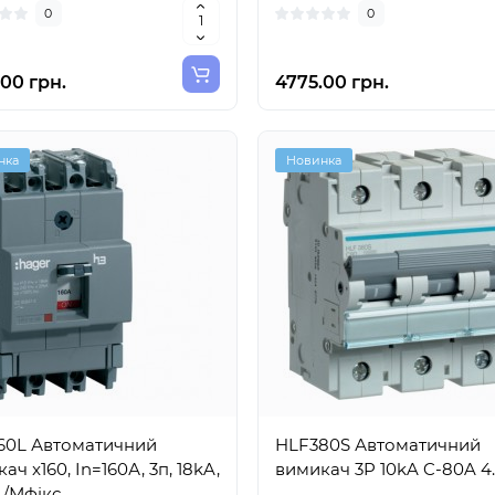
0
0
00 грн.
4775.00 грн.
нка
Новинка
60L Автоматичний
HLF380S Автоматичний
ач x160, In=160А, 3п, 18kA,
вимикач 3P 10kA C-80A 4
./Мфікс.