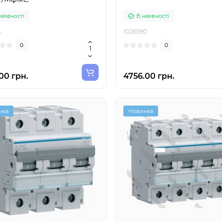
наявності
В наявності
6
1026590
0
0
00 грн.
4756.00 грн.
нка
Новинка