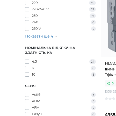
220
40
220-240 V
69
230
75
240
6
250 V
2
Показати ще 4
НОМІНАЛЬНА ВІДКЛЮЧНА
ЗДАТНІСТЬ, КА
4.5
24
HDA0
6
6
вимик
10
Тфікс
3
В 
СЕРІЯ
105616
Acti9
3
ADM
3
AFM
2
Easy9
6
4958.