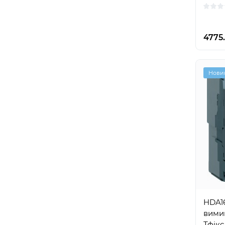
4775.
Нови
HDA1
вимик
Тфікс