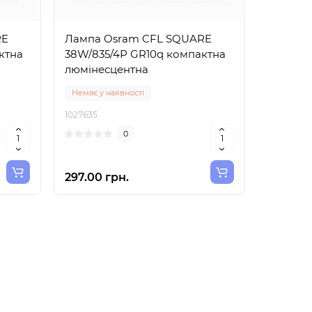
RE
Лампа Osram CFL SQUARE
ктна
38W/835/4Р GR10q компактна
люмінесцентна
Немає у наявності
1027635
0
297.00 грн.