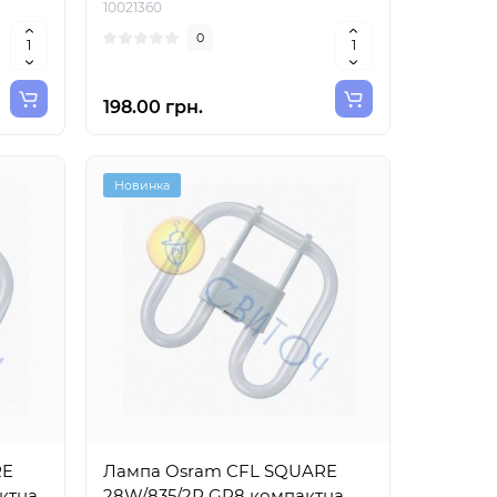
10021360
0
198.00 грн.
Новинка
RE
Лампа Osram CFL SQUARE
ктна
28W/835/2Р GR8 компактна