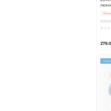
люмі
Немає
102614
279.0
Нови