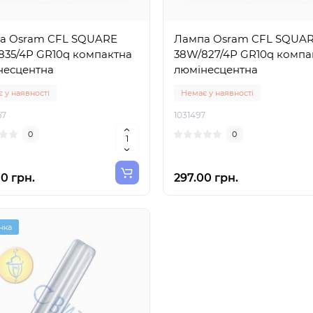
а Osram CFL SQUARE
Лампа Osram CFL SQUA
835/4Р GR10q компактна
38W/827/4Р GR10q компа
несцентна
люмінесцентна
 у наявності
Немає у наявності
67
1031497
0
0
0 грн.
297.00 грн.
нка