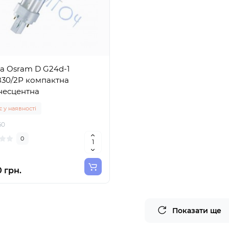
а Osram D G24d-1
830/2Р компактна
несцентна
 у наявності
60
0
0 грн.
Показати ще