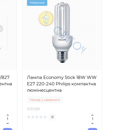
Новинка
/827
Лампа Economy Stick 18W WW
ентна
E27 220-240 Philips компактна
люмінесцентна
Немає у наявності
1035381
0