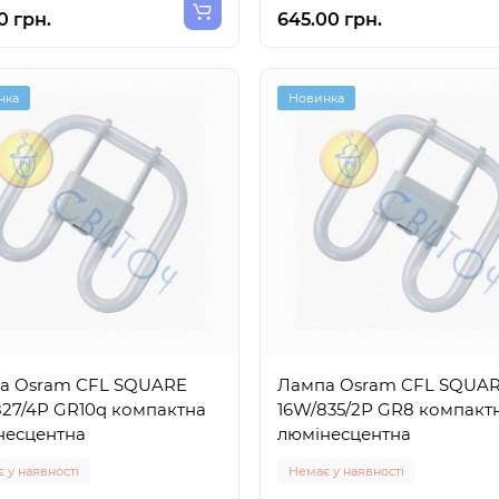
0 грн.
645.00 грн.
нка
Новинка
а Osram CFL SQUARE
Лампа Osram CFL SQUA
827/4Р GR10q компактна
16W/835/2Р GR8 компакт
несцентна
люмінесцентна
 у наявності
Немає у наявності