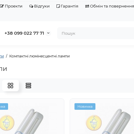
Проекти
Відгуки
Гарантія
Обмін та поверненн
+38 099 022 77 71
пи
Компактні люмінесцентні лампи
пи
нка
Новинка