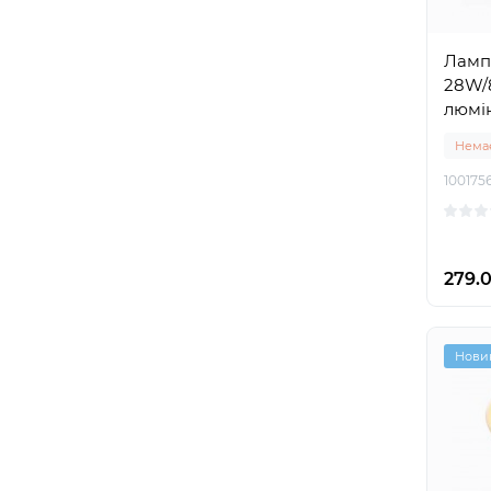
Ламп
28W/
люмі
Немає
100175
279.0
Нови