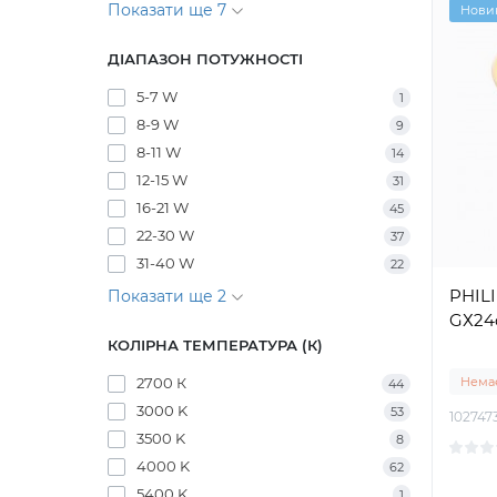
Показати ще 7
Нови
ДІАПАЗОН ПОТУЖНОСТІ
5-7 W
1
8-9 W
9
8-11 W
14
12-15 W
31
16-21 W
45
22-30 W
37
31-40 W
22
PHILI
Показати ще 2
GХ24
КОЛІРНА ТЕМПЕРАТУРА (К)
2700 К
Немає
44
3000 K
53
102747
3500 K
8
4000 K
62
5400 K
1