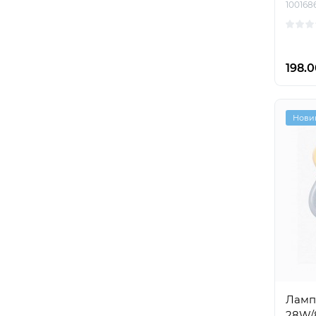
100168
198.0
Нови
Ламп
28W/