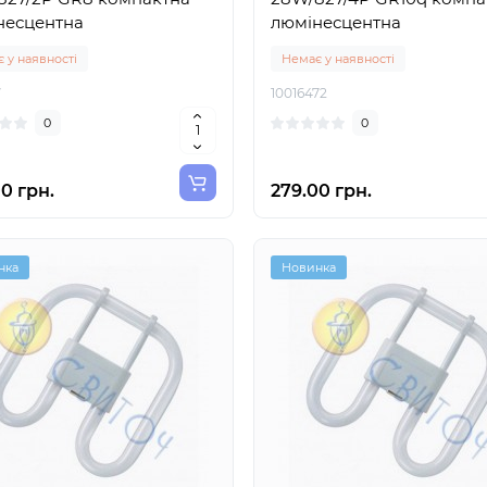
несцентна
люмінесцентна
 у наявності
Немає у наявності
7
10016472
0
0
0 грн.
279.00 грн.
нка
Новинка