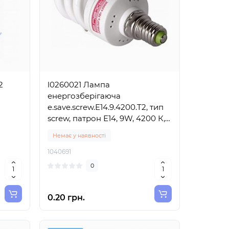
2
l0260021 Лампа
енергозберігаюча
e.save.screw.E14.9.4200.T2, тип
screw, патрон Е14, 9W, 4200 К,
колба Т2, E-NEXT
Немає у наявності
1040691
0
0.20 грн.