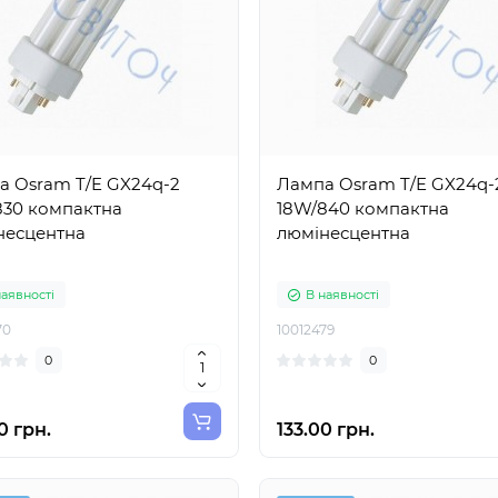
а Osram T/E GX24q-2
Лампа Osram T/E GX24q-
830 компактна
18W/840 компактна
несцентна
люмінесцентна
наявності
В наявності
70
10012479
0
0
0 грн.
133.00 грн.