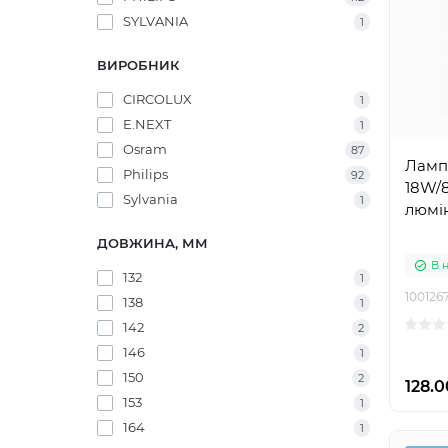
SYLVANIA
1
ВИРОБНИК
CIRCOLUX
1
E.NEXT
1
Osram
87
Ламп
Philips
92
18W/
Sylvania
1
люмі
ДОВЖИНА, ММ
В 
132
1
100126
138
1
142
2
146
1
150
2
128.0
153
1
164
1