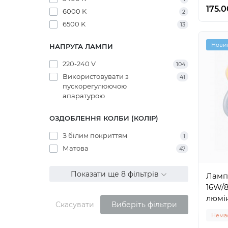
175.0
6000 K
2
6500 K
13
Нови
НАПРУГА ЛАМПИ
220-240 V
104
Використовувати з
41
пускорегулюючою
апаратурою
ОЗДОБЛЕННЯ КОЛБИ (КОЛІР)
З білим покриттям
1
Матова
47
Показати ще 8 фільтрів
Ламп
16W/
люмі
Скасувати
Виберіть фільтри
Немає