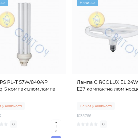
нка
Новинка
PS PL-T 57W/840/4P
Лампа CIRCOLUX EL 24W
q-5 компакт.люм.лампа
Е27 компактна люмінесц
 у наявності
Немає у наявності
3
1035766
0
0