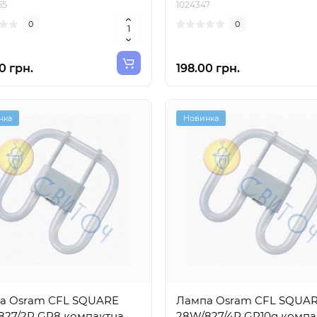
65
1024347
0
0
0 грн.
198.00 грн.
нка
Новинка
а Osram CFL SQUARE
Лампа Osram CFL SQUA
827/2Р GR8 компактна
28W/827/4Р GR10q компа