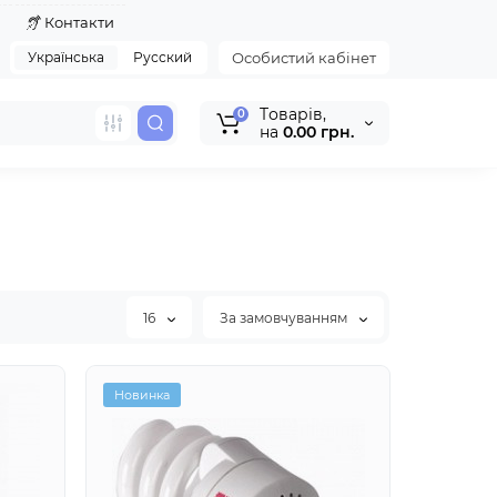
я
Контакти
Українська
Русский
Особистий кабінет
Tоварів,
0
на
0.00 грн.
16
За замовчуванням
Новинка