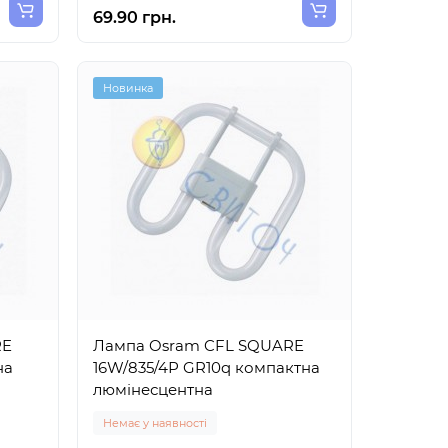
69.90 грн.
Новинка
RE
Лампа Osram CFL SQUARE
на
16W/835/4Р GR10q компактна
люмінесцентна
Немає у наявності