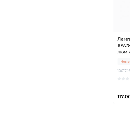
Ламп
10W/
люмі
Немає
100174
117.0