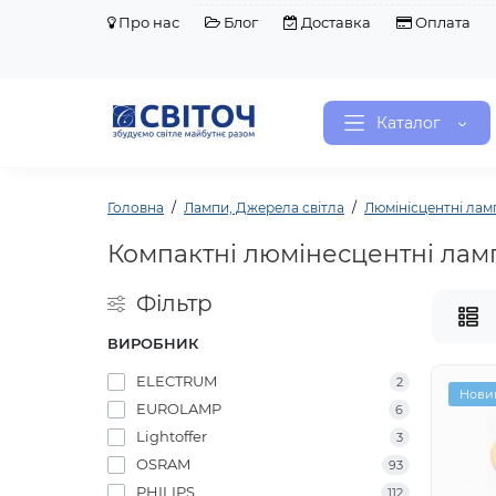
Про нас
Блог
Доставка
Оплата
Каталог
Головна
Лампи, Джерела світла
Люмінісцентні лам
Компактні люмінесцентні лам
Фільтр
ВИРОБНИК
ELECTRUM
2
Нови
EUROLAMP
6
Lightoffer
3
OSRAM
93
PHILIPS
112