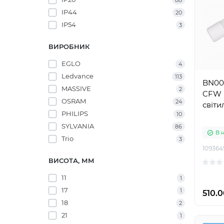
88
IP44
20
IP54
3
ВИРОБНИК
EGLO
4
Ledvance
113
BN00
MASSIVE
2
CFW P
OSRAM
24
світи
PHILIPS
10
SYLVANIA
86
В 
Trio
3
109364
ВИСОТА, ММ
11
1
17
1
510.0
18
2
21
1