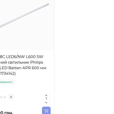
8C LED6/NW L600 SW
ний світильник Philips
LED Batten APR 600 мм
01734142)
наявності
5
0
0 грн.