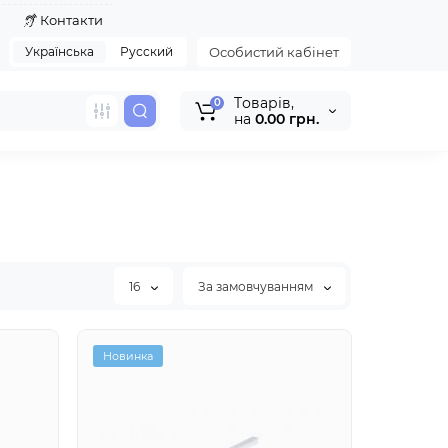
я
Контакти
Українська
Русский
Особистий кабінет
Tоварів,
0
на
0.00 грн.
16
За замовчуванням
Новинка