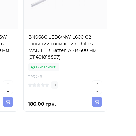
 SW
BN068C LED6/NW L600 G2
ps
Лінійний світильник Philips
0 мм
MAD LED Batten APR 600 мм
(911401818897)
В наявності
1193448
0
180.00 грн.