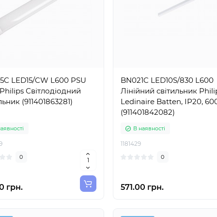
5C LED15/CW L600 PSU
BN021C LED10S/830 L600
hilips Світлодіодний
Лінійний світильник Phili
льник (911401863281)
Ledinaire Batten, IP20, 6
(911401842082)
наявності
В наявності
9
1181429
0
0
0 грн.
571.00 грн.