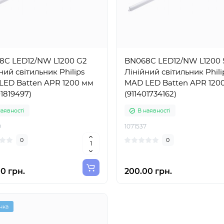
8C LED12/NW L1200 G2
BN068C LED12/NW L1200
ний світильник Philips
Лінійний світильник Phili
LED Batten APR 1200 мм
MAD LED Batten APR 120
01819497)
(911401734162)
наявності
В наявності
0
1071537
0
0
0 грн.
200.00 грн.
нка