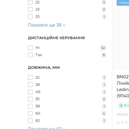
22
3
Нови
23
2
25
1
Показати ще 38
ДИСТАНЦІЙНЕ КЕРУВАННЯ
Ні
52
Так
8
ДОВЖИНА, ММ
BN02
22
1
Ліній
28
1
Ledin
46
1
(9114
55
2
В 
58
1
60
4
1181431
62
1