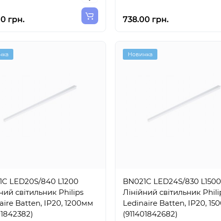
0 грн.
738.00 грн.
нка
Новинка
1C LED20S/840 L1200
BN021C LED24S/830 L1500
ний світильник Philips
Лінійний світильник Phili
aire Batten, IP20, 1200мм
Ledinaire Batten, IP20, 1
01842382)
(911401842682)