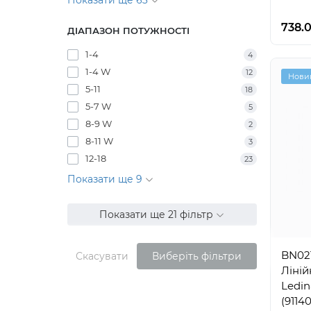
Показати ще 63
738.0
ДІАПАЗОН ПОТУЖНОСТІ
1-4
4
1-4 W
12
Нови
5-11
18
5-7 W
5
8-9 W
2
8-11 W
3
12-18
23
Показати ще 9
Показати ще 21 фільтр
BN02
Скасувати
Виберіть фільтри
Ліній
Ledin
(9114