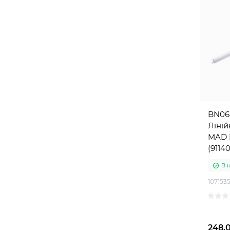
BN06
Ліній
MAD 
(9114
В 
107153
248.0