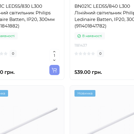
1C LED5S/830 L300
BN021C LED5S/840 L300
ний світильник Philips
Лінійний світильник Phili
aire Batten, IP20, 300мм
Ledinaire Batten, IP20, 3
01841882)
(911401841782)
наявності
В наявності
1181437
0
0
0 грн.
539.00 грн.
нка
Новинка