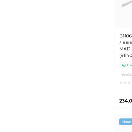
BN06
Ліній
MAD 
(9114
В 
119345
234.0
Нови