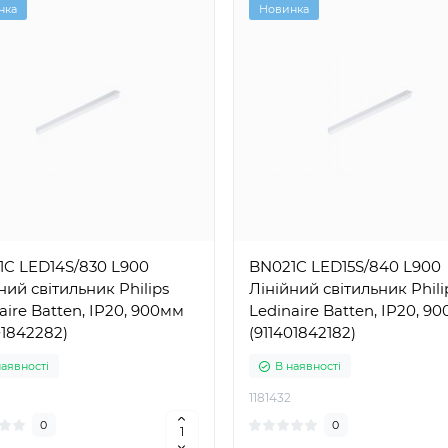
нка
Новинка
1C LED14S/830 L900
BN021C LED15S/840 L900
ний світильник Philips
Лінійний світильник Phili
aire Batten, IP20, 900мм
Ledinaire Batten, IP20, 9
01842282)
(911401842182)
наявності
В наявності
1181432
0
0