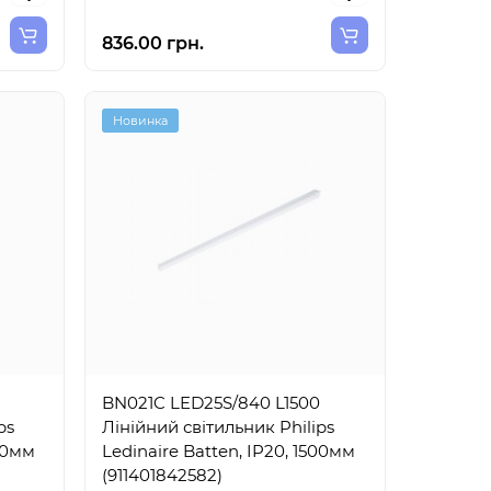
836.00 грн.
Новинка
BN021C LED25S/840 L1500
ps
Лінійний світильник Philips
500мм
Ledinaire Batten, IP20, 1500мм
(911401842582)