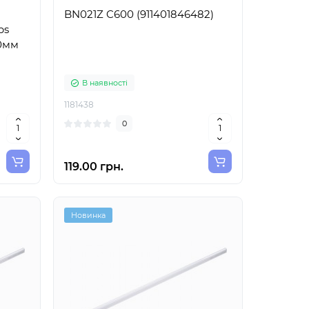
BN021Z C600 (911401846482)
ps
00мм
В наявності
1181438
0
119.00 грн.
Новинка