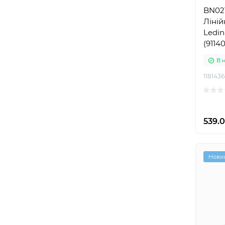
BN02
Ліній
Ledin
(9114
В 
1181436
539.0
Нови