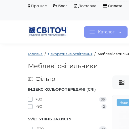
Про нас
Блог
Доставка
Оплата
Каталог
Головна
Декоративне освітлення
Меблеві світиль
Меблеві світильники
Фільтр
ІНДЕКС КОЛЬОРОПЕРЕДАЧІ (CRI)
>80
86
Нови
>90
2
SV\СТУПІНЬ ЗАХИСТУ
IP20