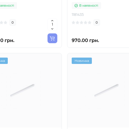
наявності
В наявності
1181435
0
0
0 грн.
970.00 грн.
нка
Новинка