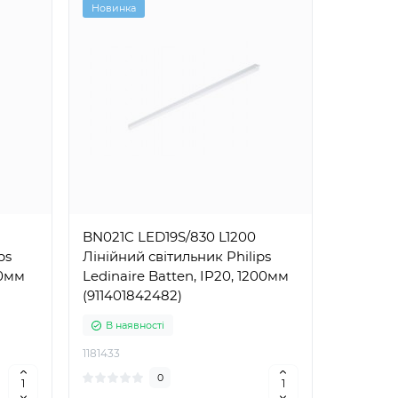
Новинка
BN021C LED19S/830 L1200
ps
Лінійний світильник Philips
00мм
Ledinaire Batten, IP20, 1200мм
(911401842482)
В наявності
1181433
0