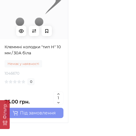
Клеммні колодки "тип Н" 10
мм / 30А біла
Немає у наявності
1046670
0
75.00 грн.
Фільтр
Під замовлення