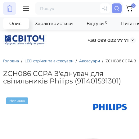
0
0
Опис
Характеристики
Відгуки
Питання
+38 099 022 77 71
Головна
LED стрічки та аксесуари
Аксесуари
ZCH086 CCPA З'єдн
ZCH086 CCPA З'єднувач для
світильників Philips (911401591301)
Новинка