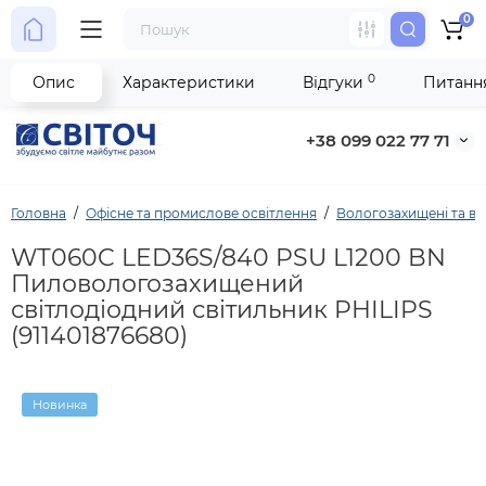
0
0
Опис
Характеристики
Відгуки
Питання
+38 099 022 77 71
Головна
Офісне та промислове освітлення
Вологозахищені та ви
WT060C LED36S/840 PSU L1200 BN
Пиловологозахищений
світлодіодний світильник PHILIPS
(911401876680)
Новинка