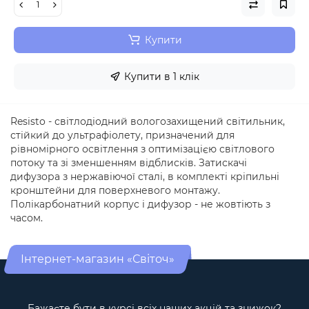
Купити
Купити в 1 клік
Resisto - світлодіодний вологозахищений світильник,
стійкий до ультрафіолету, призначений для
рівномірного освітлення з оптимізацією світлового
потоку та зі зменшенням відблисків. Затискачі
дифузора з нержавіючої сталі, в комплекті кріпильні
кронштейни для поверхневого монтажу.
Полікарбонатний корпус і дифузор - не жовтіють з
часом.
Інтернет-магазин «Світоч»
Бажаєте бути в курсі всіх наших акцій та знижок?