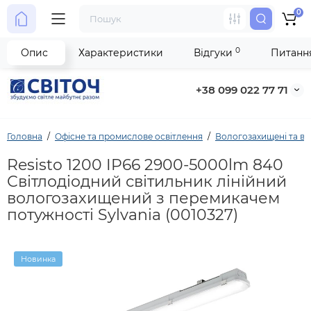
0
0
Опис
Характеристики
Відгуки
Питання
+38 099 022 77 71
Головна
Офісне та промислове освітлення
Вологозахищені та ви
Resisto 1200 IP66 2900-5000lm 840
Світлодіодний світильник лінійний
вологозахищений з перемикачем
потужності Sylvania (0010327)
Новинка