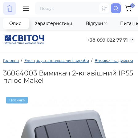
0
0
Опис
Характеристики
Відгуки
Питання
+38 099 022 77 71
Головна
Електроустановлювальні вироби
Вимикачі та димери
36064003 Вимикач 2-клавішний IP55
плюс Makel
Новинка