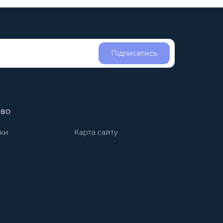
Підписатись
ово
ки
Карта сайту