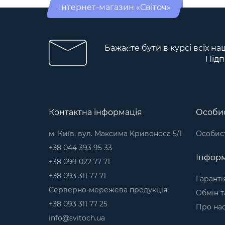
Інтернет-магазин «Світоч»
Бажаєте бути в курсі всіх на
Підп
Контактна інформація
Особис
м. Київ, вул. Максима Kривоноса 5/1
Особист
+38 044 393 95 33
Інформ
+38 099 022 77 71
+38 093 311 77 71
Гаранті
Серверно-мережева продукція:
Обмін т
+38 093 311 77 25
Про на
info@svitoch.ua