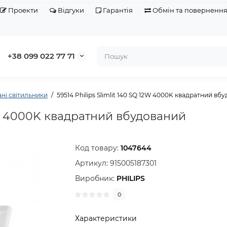
Проекти
Відгуки
Гарантія
Обмін та поверненн
+38 099 022 77 71
ні світильники
59514 Philips Slimlit 140 SQ 12W 4000K квадратний вб
12W 4000K квадратний вбудований
Код товару:
1047644
Артикул:
915005187301
Виробник:
PHILIPS
0
Характеристики