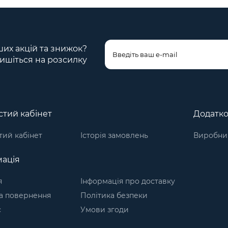
ших акцій та знижок?
ишіться на розсилку
тий кабінет
Додатк
ий кабінет
Історія замовлень
Виробни
ація
я
Інформація про доставку
а повернення
Політика безпеки
с
Умови згоди