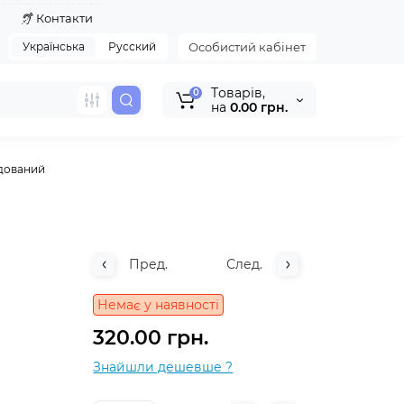
я
Контакти
Українська
Русский
Особистий кабінет
Tоварів,
0
на
0.00 грн.
удований
Пред.
След.
Немає у наявності
320.00 грн.
Знайшли дешевше ?