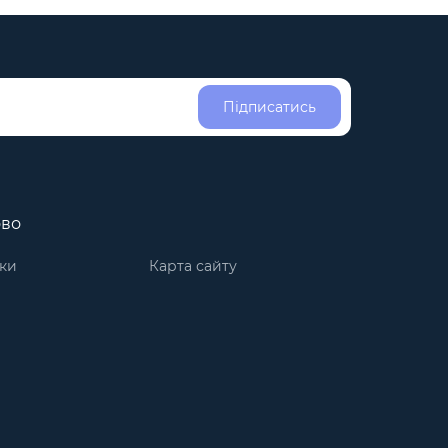
Підписатись
ово
ки
Карта сайту