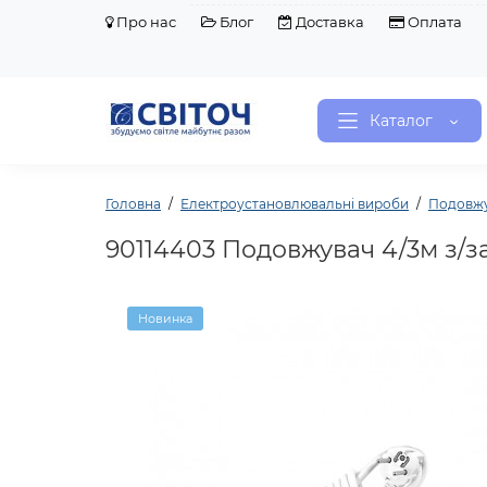
Про нас
Блог
Доставка
Оплата
Каталог
Головна
Електроустановлювальні вироби
Подовжу
90114403 Подовжувач 4/3м з/заз
Новинка