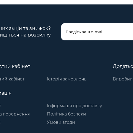
ших акцій та знижок?
ишіться на розсилку
тий кабінет
Додатк
ий кабінет
Історія замовлень
Виробни
ація
я
Інформація про доставку
а повернення
Політика безпеки
с
Умови згоди