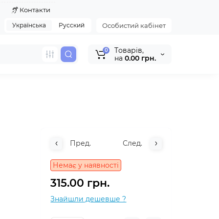
я
Контакти
Українська
Русский
Особистий кабінет
Tоварів,
0
на
0.00 грн.
Пред.
След.
Немає у наявності
315.00 грн.
Знайшли дешевше ?