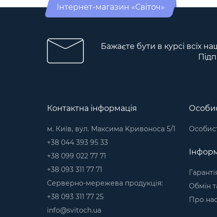
Інтернет-магазин «Світоч»
Бажаєте бути в курсі всіх на
Підп
Контактна інформація
Особис
м. Київ, вул. Максима Kривоноса 5/1
Особист
+38 044 393 95 33
Інформ
+38 099 022 77 71
+38 093 311 77 71
Гаранті
Серверно-мережева продукція:
Обмін т
+38 093 311 77 25
Про на
info@svitoch.ua