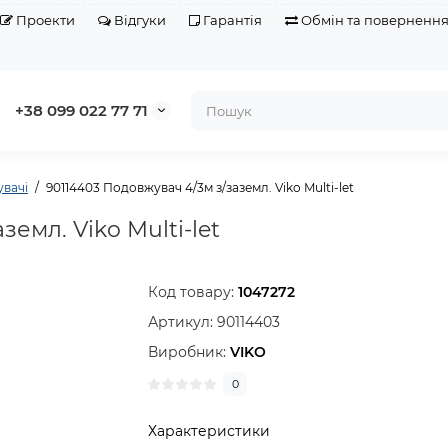
Проекти
Відгуки
Гарантія
Обмін та поверненн
+38 099 022 77 71
вачі
90114403 Подовжувач 4/3м з/заземл. Viko Multi-let
емл. Viko Multi-let
Код товару:
1047272
Артикул:
90114403
Виробник:
VIKO
0
Характеристики