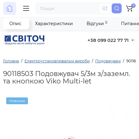
0
0
Опис
Характеристики
Відгуки
Питання
+38 099 022 77 71
Головна
Електроустановлювальні вироби
Подовжувачі
901185
90118503 Подовжувач 5/3м з/заземл.
та кнопкою Viko Multi-let
Новинка