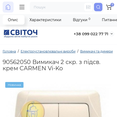
0
0
Опис
Характеристики
Відгуки
Питання
+38 099 022 77 71
Головна
Електроустановлювальні вироби
Вимикачі та димери
90562050 Вимикач 2 скр. з підсв.
крем CARMEN Vi-Ko
Новинка