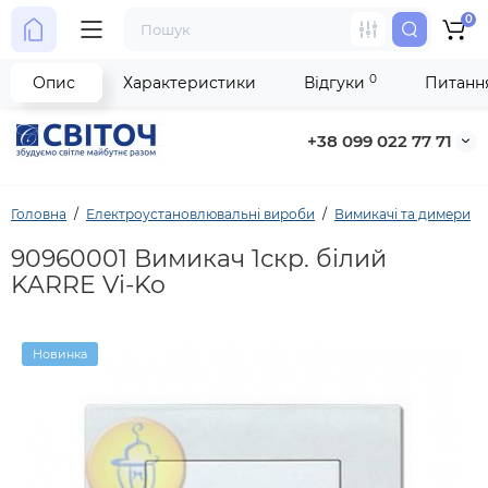
0
0
Опис
Характеристики
Відгуки
Питання
+38 099 022 77 71
Головна
Електроустановлювальні вироби
Вимикачі та димери
90960001 Вимикач 1скр. білий
KARRE Vi-Ko
Новинка