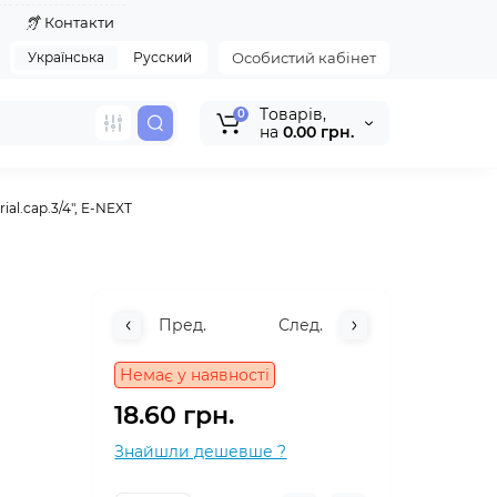
я
Контакти
Українська
Русский
Особистий кабінет
Tоварів,
0
на
0.00 грн.
al.cap.3/4", E-NEXT
Пред.
След.
Немає у наявності
18.60 грн.
Знайшли дешевше ?