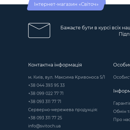
Інтернет-магазин «Світоч»
Бажаєте бути в курсі всіх на
Підп
Контактна інформація
Особис
м. Київ, вул. Максима Kривоноса 5/1
Особист
+38 044 393 95 33
Інформ
+38 099 022 77 71
+38 093 311 77 71
Гаранті
Серверно-мережева продукція:
Обмін т
+38 093 311 77 25
Про на
info@svitoch.ua