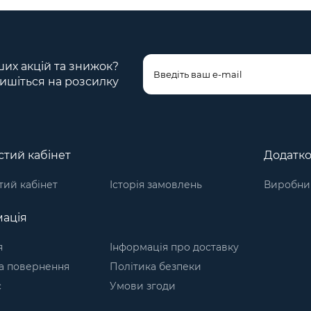
ших акцій та знижок?
ишіться на розсилку
тий кабінет
Додатк
ий кабінет
Історія замовлень
Виробни
ація
я
Інформація про доставку
а повернення
Політика безпеки
с
Умови згоди