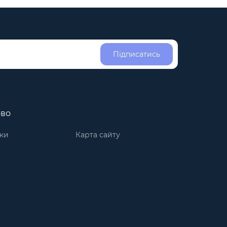
Підписатись
ово
ки
Карта сайту