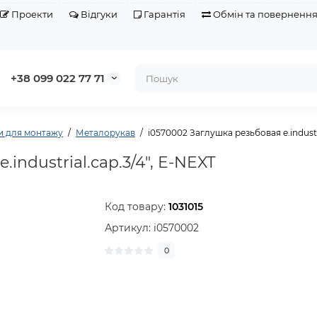
Проекти
Відгуки
Гарантія
Обмін та поверненн
+38 099 022 77 71
и для монтажу
Металорукав
i0570002 Заглушка резьбовая e.industri
industrial.cap.3/4", E-NEXT
Код товару:
1031015
Артикул:
i0570002
0