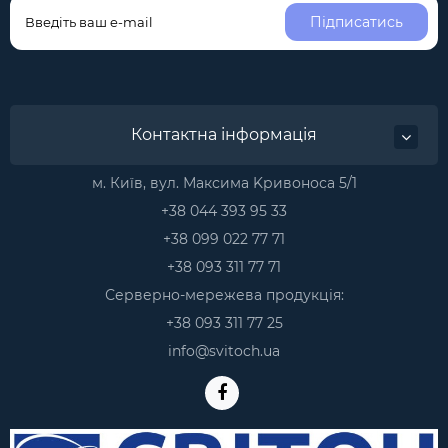
Підписатись
Контактна інформація
м. Київ, вул. Максима Kривоноса 5/1
+38 044 393 95 33
+38 099 022 77 71
+38 093 311 77 71
Серверно-мережева продукція:
+38 093 311 77 25
info@svitoch.ua