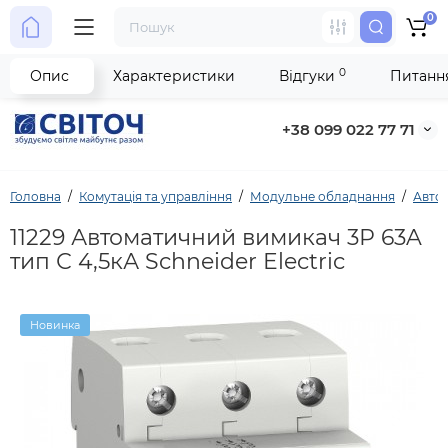
0
0
Опис
Характеристики
Відгуки
Питання
+38 099 022 77 71
Головна
Комутація та управління
Модульне обладнання
Автом
11229 Автоматичний вимикач 3Р 63A
тип С 4,5кА Schneider Electric
Новинка