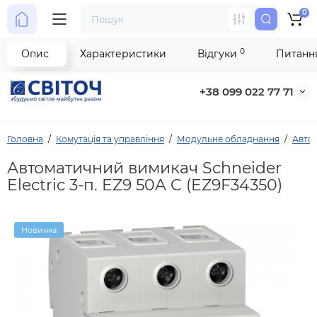
0
0
Опис
Характеристики
Відгуки
Питання
+38 099 022 77 71
Головна
Комутація та управління
Модульне обладнання
Автом
Автоматичний вимикач Schneider
Electric 3-п. EZ9 50A C (EZ9F34350)
Новинка