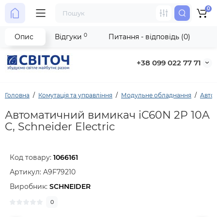
0
0
Опис
Відгуки
Питання - відповідь (0)
+38 099 022 77 71
Головна
Комутація та управління
Модульне обладнання
Автом
Автоматичний вимикач iC60N 2P 10A
C, Schneider Electric
Код товару:
1066161
Артикул:
A9F79210
Виробник:
SCHNEIDER
0