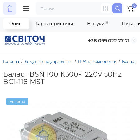
0
0
Опис
Характеристики
Відгуки
Питання
+38 099 022 77 71
Головна
Комутація та управління
ПРА та компоненти
Баласт е
Баласт BSN 100 K300-I 220V 50Hz
BC1-118 MST
Новинка