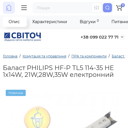
0
0
Опис
Характеристики
Відгуки
Питання
+38 099 022 77 71
Головна
Комутація та управління
ПРА та компоненти
Баласт 
Баласт PHILIPS HF-P TL5 114-35 HE
1x14W, 21W,28W,35W електронний
Новинка