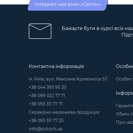
Інтернет-магазин «Світоч»
Бажаєте бути в курсі всіх на
Підп
Контактна інформація
Особис
м. Київ, вул. Максима Kривоноса 5/1
Особист
+38 044 393 95 33
Інформ
+38 099 022 77 71
+38 093 311 77 71
Гаранті
Серверно-мережева продукція:
Обмін т
+38 093 311 77 25
Про на
info@svitoch.ua