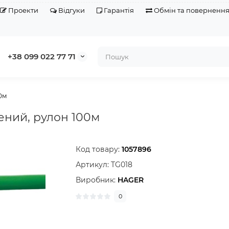
Проекти
Відгуки
Гарантія
Обмін та поверненн
+38 099 022 77 71
0м
ений, рулон 100м
Код товару:
1057896
Артикул:
TG018
Виробник:
HAGER
0