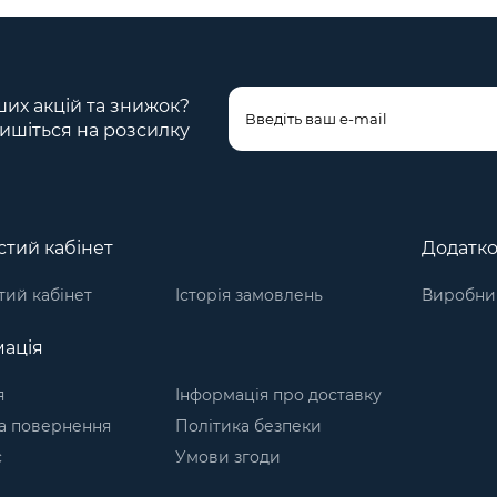
ших акцій та знижок?
ишіться на розсилку
тий кабінет
Додатк
ий кабінет
Історія замовлень
Виробни
ація
я
Інформація про доставку
а повернення
Політика безпеки
с
Умови згоди