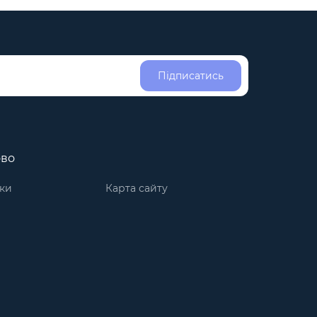
Підписатись
ово
ки
Карта сайту