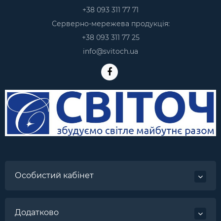
+38 093 311 77 71
Серверно-мережева продукція:
+38 093 311 77 25
info@svitoch.ua
Особистий кабінет
Додатково