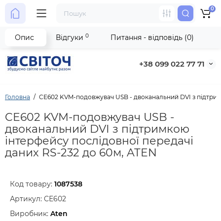
0
0
Опис
Відгуки
Питання - відповідь (0)
+38 099 022 77 71
Головна
CE602 KVM-подовжувач USB - двоканальний DVI з підтримк
CE602 KVM-подовжувач USB -
двоканальний DVI з підтримкою
інтерфейсу послідовної передачі
даних RS-232 до 60м, ATEN
Код товару:
1087538
Артикул:
CE602
Виробник:
Aten