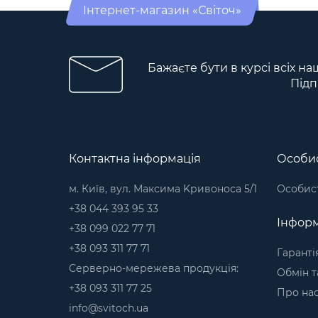
Інтернет-магазин «Світоч»
Бажаєте бути в курсі всіх на
Підп
Контактна інформація
Особис
м. Київ, вул. Максима Kривоноса 5/1
Особист
+38 044 393 95 33
Інформ
+38 099 022 77 71
+38 093 311 77 71
Гаранті
Серверно-мережева продукція:
Обмін т
+38 093 311 77 25
Про на
info@svitoch.ua