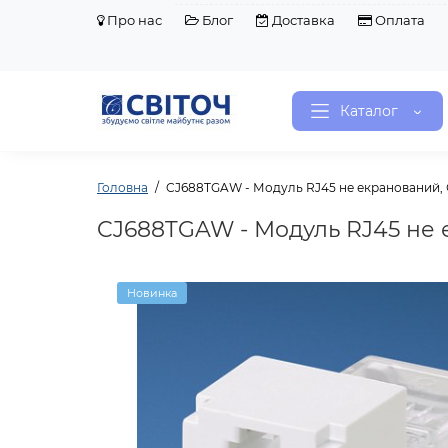
Про нас
Блог
Доставка
Оплата
Каталог
Головна
CJ688TGAW - Модуль RJ45 не екранований, С
CJ688TGAW - Модуль RJ45 не е
Новинка