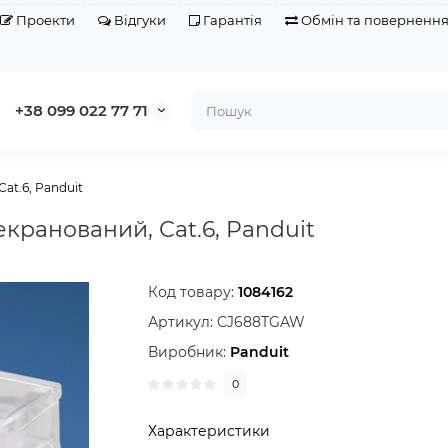
Проекти
Відгуки
Гарантія
Обмін та поверненн
+38 099 022 77 71
at.6, Panduit
кранований, Сat.6, Panduit
Код товару:
1084162
Артикул:
CJ688TGAW
Виробник:
Panduit
0
Характеристики