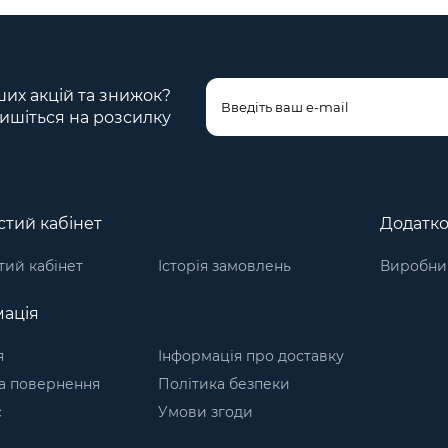
ших акцій та знижок?
ишіться на розсилку
тий кабінет
Додатк
ий кабінет
Історія замовлень
Виробни
ація
я
Інформація про доставку
а повернення
Політика безпеки
с
Умови згоди