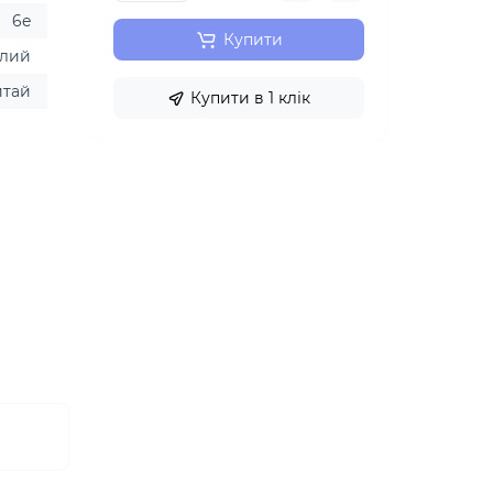
6e
Купити
ілий
итай
Купити в 1 клік