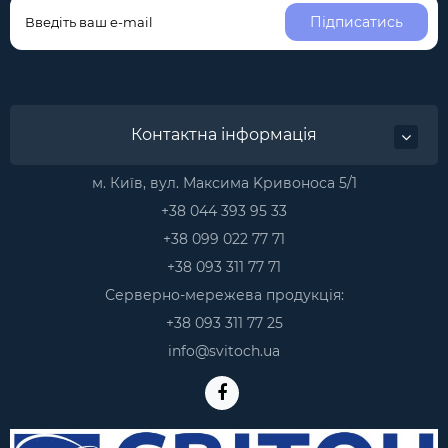
Підписатись
Контактна інформація
м. Київ, вул. Максима Kривоноса 5/1
+38 044 393 95 33
+38 099 022 77 71
+38 093 311 77 71
Серверно-мережева продукція:
+38 093 311 77 25
info@svitoch.ua