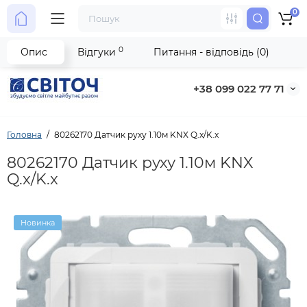
0
0
Опис
Відгуки
Питання - відповідь (0)
+38 099 022 77 71
Головна
80262170 Датчик руху 1.10м KNX Q.x/K.x
80262170 Датчик руху 1.10м KNX
Q.x/K.x
Новинка