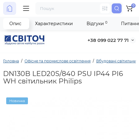
0
0
Опис
Характеристики
Відгуки
Питання
+38 099 022 77 71
Головна
Офісне та промислове освітлення
Вбудовані світильни
DN130B LED20S/840 PSU IP44 PI6
WH світильник Philips
Новинка