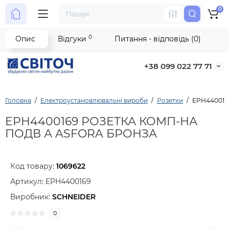
0
0
Опис
Відгуки
Питання - відповідь (0)
+38 099 022 77 71
Головна
Електроустановлювальні вироби
Розетки
EPH440016
EPH4400169 РОЗЕТКА КОМП-НА
ПОДВ А ASFORA БРОНЗА
Код товару:
1069622
Артикул:
EPH4400169
Виробник:
SCHNEIDER
0