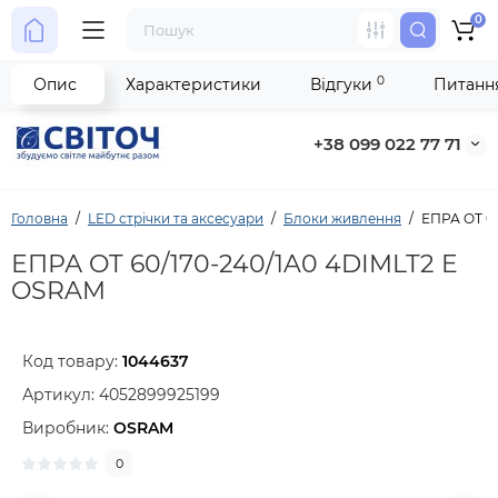
0
0
Опис
Характеристики
Відгуки
Питання
+38 099 022 77 71
Головна
LED стрічки та аксесуари
Блоки живлення
ЕПРА OT 6
ЕПРА OT 60/170-240/1A0 4DIMLT2 E
OSRAM
Код товару:
1044637
Артикул:
4052899925199
Виробник:
OSRAM
0