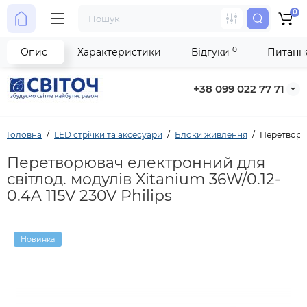
0
0
Опис
Характеристики
Відгуки
Питання
+38 099 022 77 71
Головна
LED стрічки та аксесуари
Блоки живлення
Перетворюв
Перетворювач електронний для
світлод. модулів Xitanium 36W/0.12-
0.4A 115V 230V Philips
Новинка