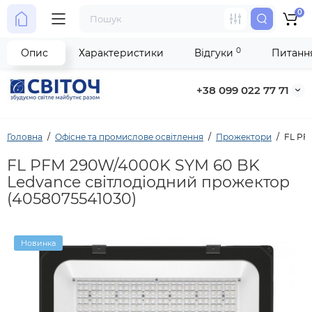
0
0
Опис
Характеристики
Відгуки
Питання
+38 099 022 77 71
Головна
Офісне та промислове освітлення
Прожектори
FL PF
FL PFM 290W/4000K SYM 60 BK
Ledvance світлодіодний прожектор
(4058075541030)
Новинка