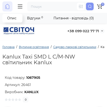
0
0
Опис
Відгуки
Питання - відповідь (0)
+38 099 022 77 71
Головна
Вуличне освітлення
Садово-паркові світильники
Kanl
Kanlux Taxi SMD L C/M-NW
світильник Kanlux
Код товару:
1067905
Артикул:
26461
Виробник:
KANLUX
0