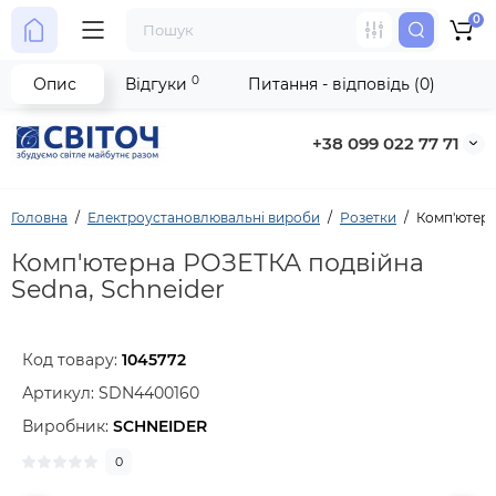
0
0
Опис
Відгуки
Питання - відповідь (0)
+38 099 022 77 71
Головна
Електроустановлювальні вироби
Розетки
Комп'ютерн
Комп'ютерна РОЗЕТКА подвійна
Sedna, Schneider
Код товару:
1045772
Артикул:
SDN4400160
Виробник:
SCHNEIDER
0