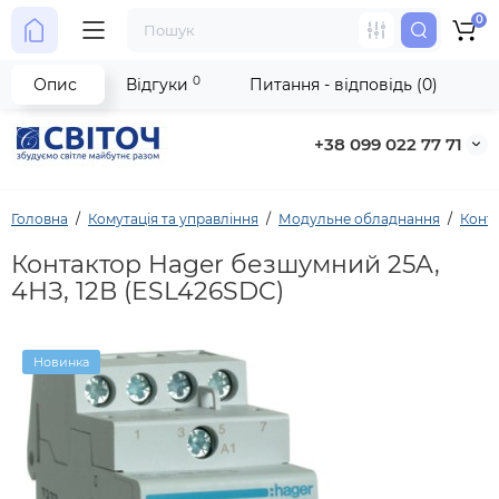
0
0
Опис
Відгуки
Питання - відповідь (0)
+38 099 022 77 71
Головна
Комутація та управління
Модульне обладнання
Конт
Контактор Hager безшумний 25A,
4НЗ, 12В (ESL426SDC)
Новинка