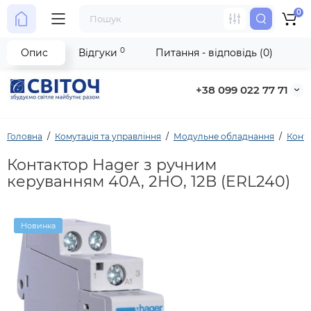
0
0
Опис
Відгуки
Питання - відповідь (0)
+38 099 022 77 71
Головна
Комутація та управління
Модульне обладнання
Конт
Контактор Hager з ручним
керуванням 40A, 2НО, 12В (ERL240)
Новинка