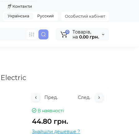
я
Контакти
Українська
Русский
Особистий кабінет
Tоварів,
0
на
0.00 грн.
Electric
Пред.
След.
В наявності
44.80 грн.
Знайшли дешевше ?