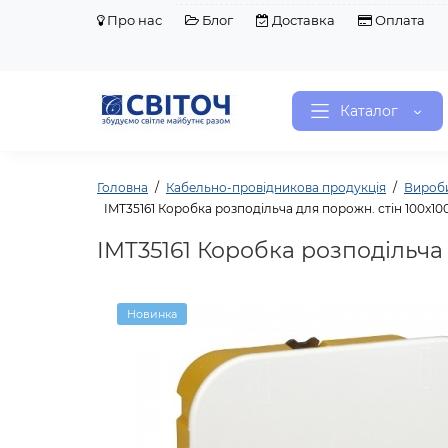
Про нас
Блог
Доставка
Оплата
Каталог
Головна
Кабельно-провідникова продукція
Вироб
IMT35161 Коробка розподільча для порожн. стін 100x100
IMT35161 Коробка розподільча 
Новинка