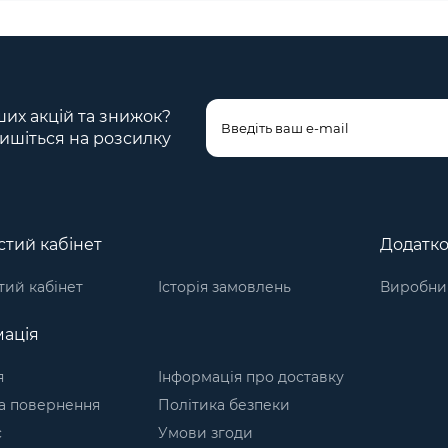
ших акцій та знижок?
ишіться на розсилку
тий кабінет
Додатк
ий кабінет
Історія замовлень
Виробни
ація
я
Інформація про доставку
а повернення
Політика безпеки
с
Умови згоди