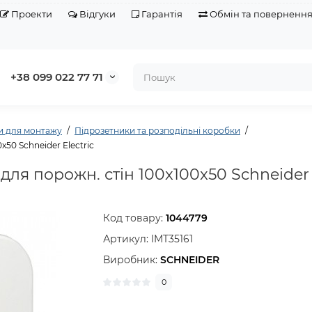
Проекти
Відгуки
Гарантія
Обмін та поверненн
+38 099 022 77 71
и для монтажу
Підрозетники та розподільні коробки
x50 Schneider Electric
для порожн. стін 100x100x50 Schneider 
Код товару:
1044779
Артикул:
IMT35161
Виробник:
SCHNEIDER
0