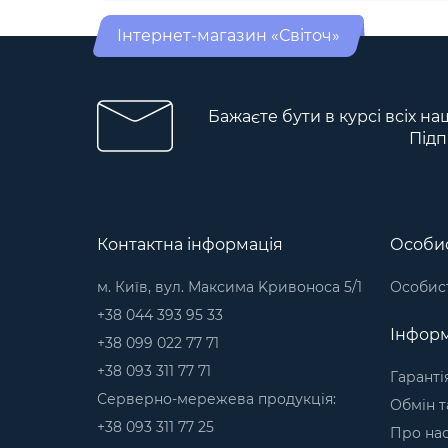
Інтернет-магазин «Світоч»
Бажаєте бути в курсі всіх на
Підп
Контактна інформація
Особис
м. Київ, вул. Максима Kривоноса 5/1
Особист
+38 044 393 95 33
Інформ
+38 099 022 77 71
+38 093 311 77 71
Гаранті
Серверно-мережева продукція:
Обмін т
+38 093 311 77 25
Про на