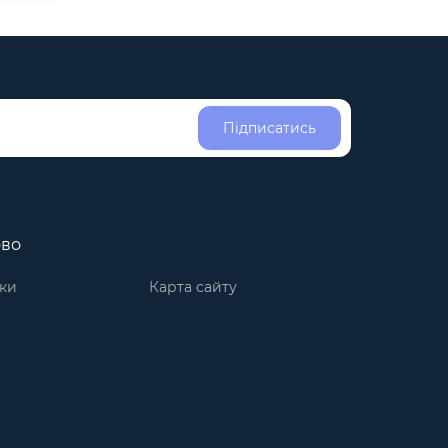
Підписатись
ово
ки
Карта сайту