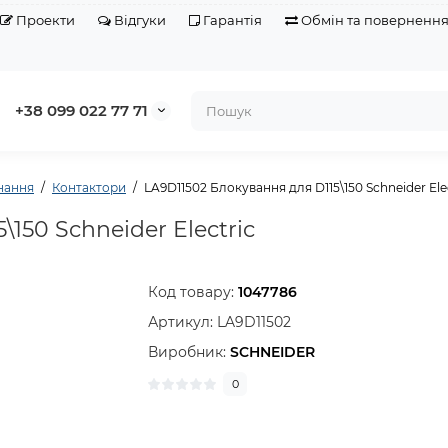
Проекти
Відгуки
Гарантія
Обмін та поверненн
+38 099 022 77 71
нання
Контактори
LA9D11502 Блокування для D115\150 Schneider Ele
150 Schneider Electric
Код товару:
1047786
Артикул:
LA9D11502
Виробник:
SCHNEIDER
0