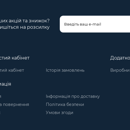
ших акцій та знижок?
ишіться на розсилку
тий кабінет
Додатк
ий кабінет
Історія замовлень
Виробни
ація
я
Інформація про доставку
а повернення
Політика безпеки
с
Умови згоди