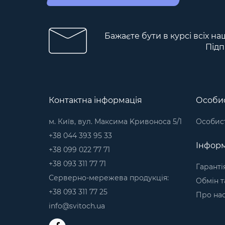
Бажаєте бути в курсі всіх на
Підп
Контактна інформація
Особис
м. Київ, вул. Максима Kривоноса 5/1
Особист
+38 044 393 95 33
Інформ
+38 099 022 77 71
+38 093 311 77 71
Гаранті
Серверно-мережева продукція:
Обмін т
+38 093 311 77 25
Про на
info@svitoch.ua