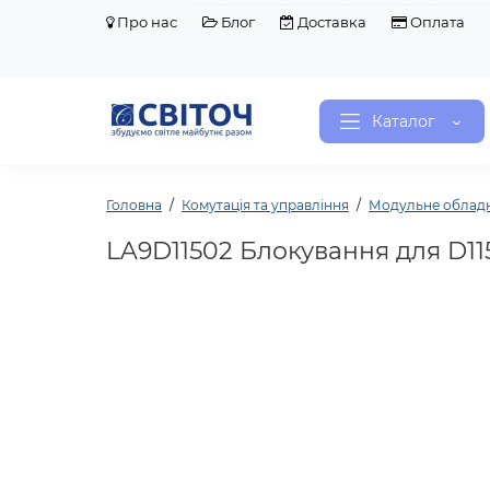
Про нас
Блог
Доставка
Оплата
Каталог
Головна
Комутація та управління
Модульне облад
LA9D11502 Блокування для D115\