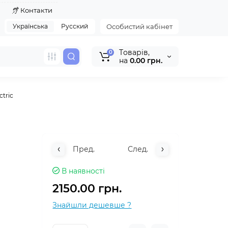
я
Контакти
Українська
Русский
Особистий кабінет
Tоварів,
0
на
0.00 грн.
ctric
Пред.
След.
В наявності
2150.00 грн.
Знайшли дешевше ?