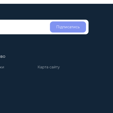
Підписатись
ово
ки
Карта сайту