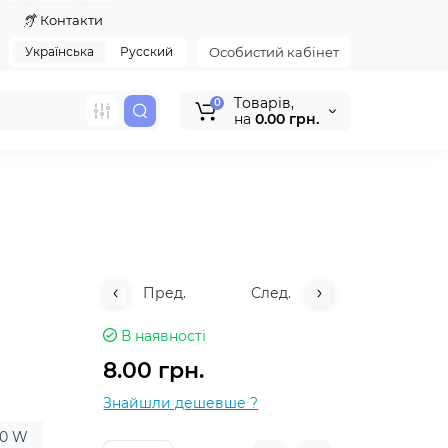
я
Контакти
Українська
Русский
Особистий кабінет
Tоварів,
0
на
0.00 грн.
Пред.
След.
В наявності
8.00 грн.
Знайшли дешевше ?
60 W