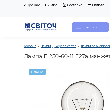
Про нас
Блог
Доставка
Оплата
Каталог
Головна
Лампи, Джерела світла
Лампи розжарюва
Лампа Б 230-60-11 Е27а манжета
Новинка