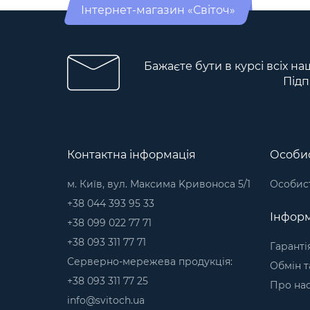
Інтернет-магазин «Світоч»
Бажаєте бути в курсі всіх на
Підп
Контактна інформація
Особис
м. Київ, вул. Максима Kривоноса 5/1
Особист
+38 044 393 95 33
Інформ
+38 099 022 77 71
+38 093 311 77 71
Гаранті
Серверно-мережева продукція:
Обмін т
+38 093 311 77 25
Про на
info@svitoch.ua