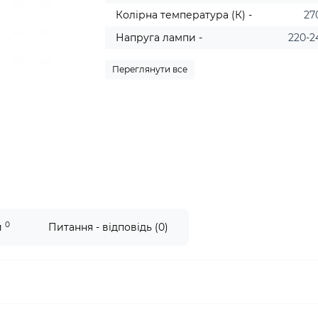
Колірна температура (К) -
27
Напруга лампи -
220-2
Переглянути все
0
и
Питання - відповідь (0)