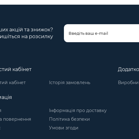
ших акцій та знижок?
ишіться на розсилку
тий кабінет
Додатк
ий кабінет
Історія замовлень
Виробни
ація
я
Інформація про доставку
а повернення
Політика безпеки
с
Умови згоди