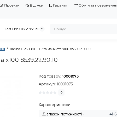
Проекти
Відгуки
Гарантія
Обмін та поверненн
+38 099 022 77 71
ння
Лампа Б 230-60-11 Е27а манжета х100 8539.22.90.10
 х100 8539.22.90.10
Код товару:
10001075
Артикул:
10001075
0
Характеристики
Діапазон потужності -
41-