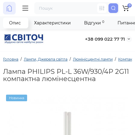
0
0
Опис
Характеристики
Відгуки
Питання
+38 099 022 77 71
Головна
Лампи, Джерела світла
Люмінісцентні лампи
Компактн
Лампа PHILIPS PL-L 36W/930/4P 2G11
компактна люмінесцентна
Новинка