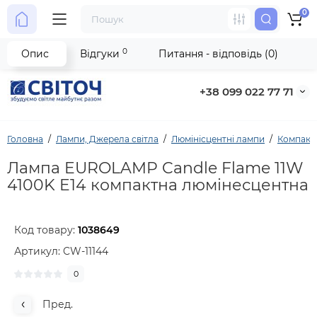
0
0
Опис
Відгуки
Питання - відповідь (0)
+38 099 022 77 71
Головна
Лампи, Джерела світла
Люмінісцентні лампи
Компактн
Лампа EUROLAMP Candle Flame 11W
4100K E14 компактна люмінесцентна
Код товару:
1038649
Артикул:
CW-11144
0
Пред.