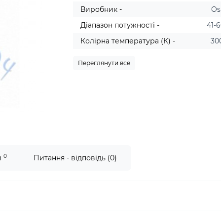
Виробник -
Os
Діапазон потужності -
41-
Колірна температура (К) -
30
Переглянути все
0
и
Питання - відповідь (0)