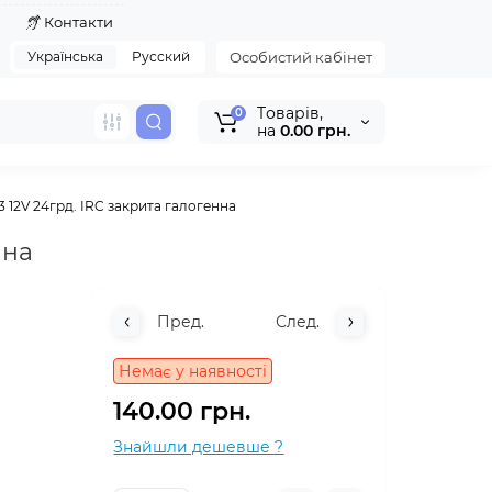
я
Контакти
Українська
Русский
Особистий кабінет
Tоварів,
0
на
0.00 грн.
12V 24грд. IRC закрита галогенна
нна
Пред.
След.
Немає у наявності
140.00 грн.
Знайшли дешевше ?