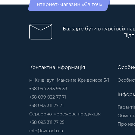
Інтернет-магазин «Світоч»
Бажаєте бути в курсі всіх на
Підп
Контактна інформація
Особис
м. Київ, вул. Максима Kривоноса 5/1
Особист
+38 044 393 95 33
Інформ
+38 099 022 77 71
+38 093 311 77 71
Гаранті
Серверно-мережева продукція:
Обмін т
+38 093 311 77 25
Про на
info@svitoch.ua