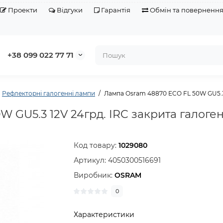
Проекти
Відгуки
Гарантія
Обмін та поверненн
+38 099 022 77 71
Рефлекторні галогенні лампи
Лампа Osram 48870 ECO FL 50W GU5.3 
 GU5.3 12V 24грд. IRC закрита галоге
Код товару:
1029080
Артикул:
4050300516691
Виробник:
OSRAM
0
Характеристики