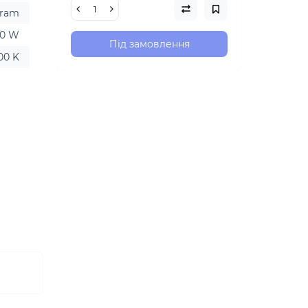
ram
60 W
Під замовлення
00 K