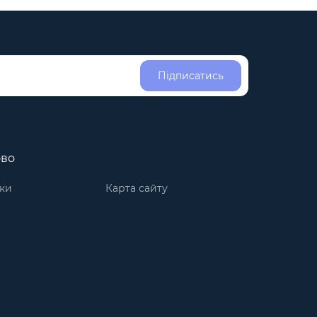
Підписатись
ово
ки
Карта сайту