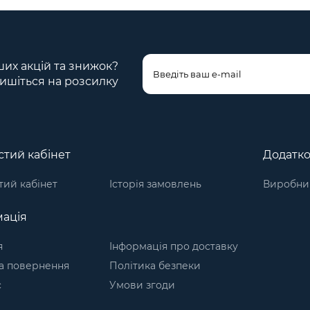
ших акцій та знижок?
ишіться на розсилку
тий кабінет
Додатк
ий кабінет
Історія замовлень
Виробни
ація
я
Інформація про доставку
а повернення
Політика безпеки
с
Умови згоди