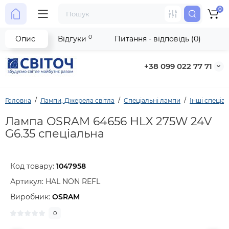
0
0
Опис
Відгуки
Питання - відповідь (0)
+38 099 022 77 71
Головна
Лампи, Джерела світла
Спеціальні лампи
Інші спеціа
Лампа OSRAM 64656 HLX 275W 24V
G6.35 спеціальна
Код товару:
1047958
Артикул:
HAL NON REFL
Виробник:
OSRAM
0