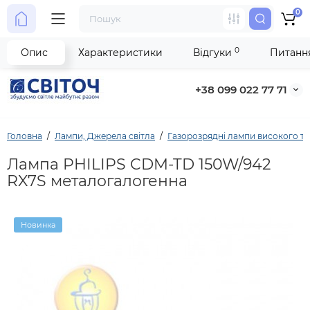
0
0
Опис
Характеристики
Відгуки
Питання
+38 099 022 77 71
Головна
Лампи, Джерела світла
Газорозрядні лампи високого т
Лампа PHILIPS CDM-TD 150W/942
RX7S металогалогенна
Новинка