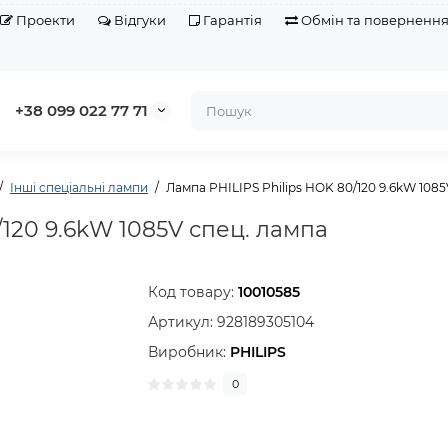
Проекти
Відгуки
Гарантія
Обмін та поверненн
+38 099 022 77 71
Інші спеціальні лампи
Лампа PHILIPS Philips HOK 80/120 9.6kW 1085
/120 9.6kW 1085V спец. лампа
Код товару:
10010585
Артикул:
928189305104
Виробник:
PHILIPS
0