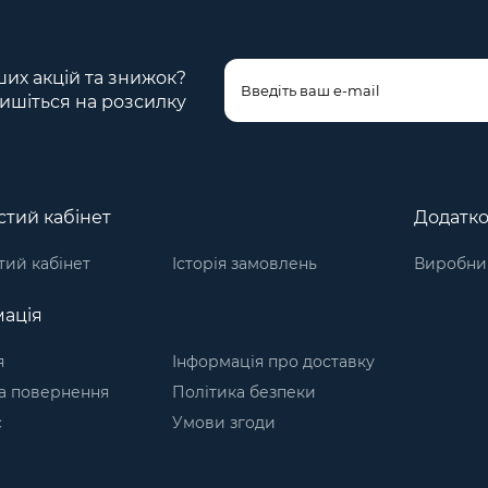
ших акцій та знижок?
ишіться на розсилку
тий кабінет
Додатк
ий кабінет
Історія замовлень
Виробни
ація
я
Інформація про доставку
а повернення
Політика безпеки
с
Умови згоди