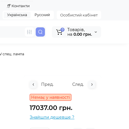
я
Контакти
Українська
Русский
Особистий кабінет
Tоварів,
0
на
0.00 грн.
V спец. лампа
Пред.
След.
Немає у наявності
17037.00 грн.
Знайшли дешевше ?