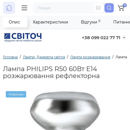
0
0
Опис
Характеристики
Відгуки
Питання
+38 099 022 77 71
Головна
Лампи, Джерела світла
Лампи розжарювання
Лампа P
Лампа PHILIPS R50 60Вт Е14
розжарювання рефлекторна
Новинка