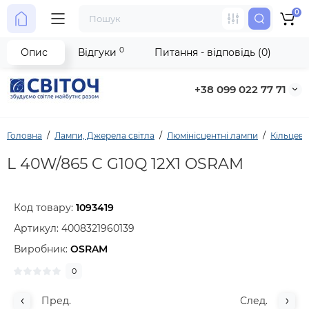
0
0
Опис
Відгуки
Питання - відповідь (0)
+38 099 022 77 71
Головна
Лампи, Джерела світла
Люмінісцентні лампи
Кільцеві
L 40W/865 C G10Q 12X1 OSRAM
Код товару:
1093419
Артикул:
4008321960139
Виробник:
OSRAM
0
Пред.
След.