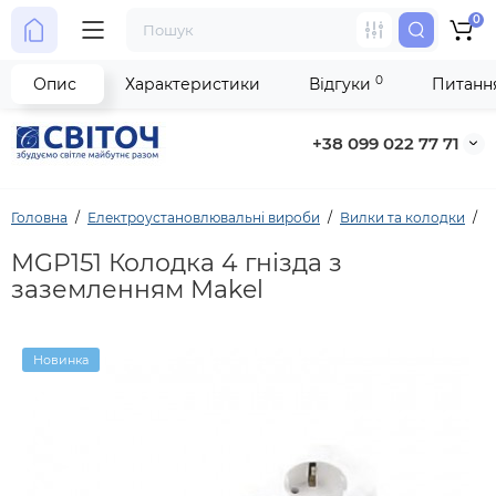
0
0
Опис
Характеристики
Відгуки
Питання
+38 099 022 77 71
Головна
Електроустановлювальні вироби
Вилки та колодки
M
MGP151 Колодка 4 гнізда з
заземленням Makel
Новинка