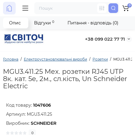
0
0
Опис
Відгуки
Питання - відповідь (0)
+38 099 022 77 71
Головна
Електроустановлювальні вироби
Розетки
MGU3.411.25 
MGU3.411.25 Мех. розетки RJ45 UTP
8к. кат. 5е, 2м., сл.кість, Un Schneider
Electric
Код товару:
1047606
Артикул:
MGU3.411.25
Виробник:
SCHNEIDER
0